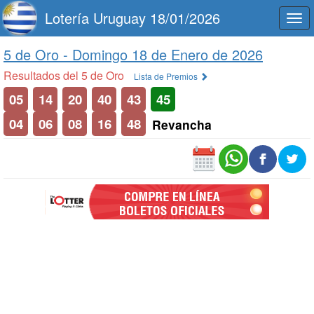
Lotería Uruguay 18/01/2026
Togg
navi
5 de Oro -
Domingo 18 de Enero de 2026
Resultados del 5 de Oro
Lista de Premios
05
14
20
40
43
45
04
06
08
16
48
Revancha