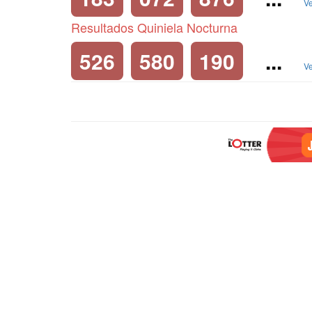
Ve
Resultados Quiniela Nocturna
526
580
190
...
Ve