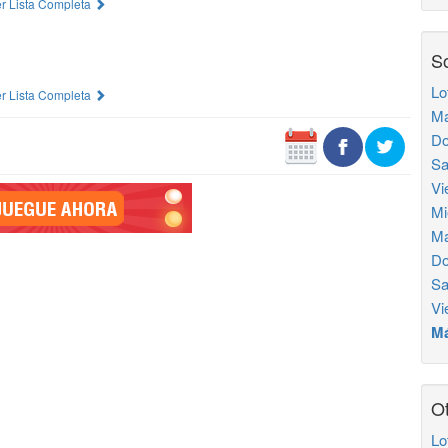
r Lista Completa
So
Lo
r Lista Completa
Ma
Do
Sa
Vi
Mi
Ma
Do
Sa
Vi
Má
Ot
Lo