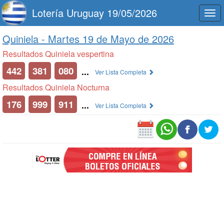
Lotería Uruguay 19/05/2026
Togg
navi
Quiniela -
Martes 19 de Mayo de 2026
Resultados Quiniela vespertina
442
381
080
...
Ver Lista Completa
Resultados Quiniela Nocturna
176
999
911
...
Ver Lista Completa