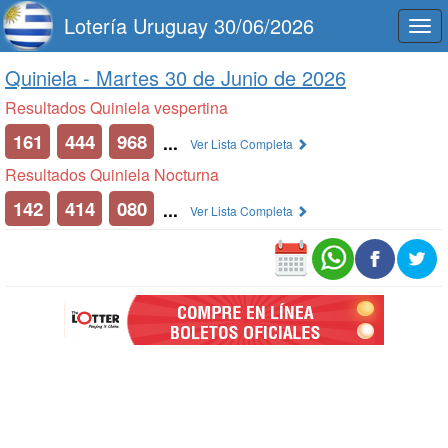
Lotería Uruguay 30/06/2026
Togg
navi
Quiniela -
Martes 30 de Junio de 2026
Resultados Quiniela vespertina
161
444
968
...
Ver Lista Completa
Resultados Quiniela Nocturna
142
414
080
...
Ver Lista Completa