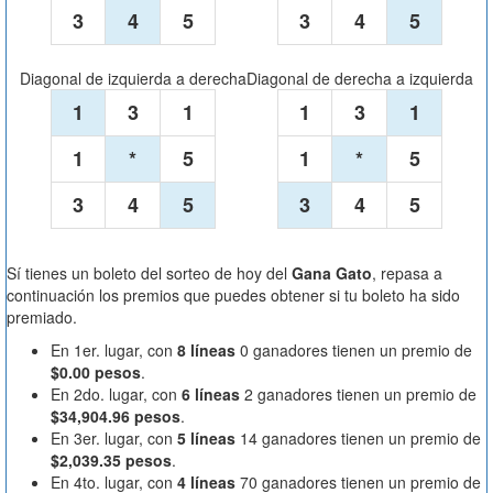
3
4
5
3
4
5
Diagonal de izquierda a derecha
Diagonal de derecha a izquierda
1
3
1
1
3
1
1
*
5
1
*
5
3
4
5
3
4
5
Sí tienes un boleto del sorteo de hoy del
Gana Gato
, repasa a
continuación los premios que puedes obtener si tu boleto ha sido
premiado.
En 1er. lugar, con
8 líneas
0 ganadores tienen un premio de
$0.00 pesos
.
En 2do. lugar, con
6 líneas
2 ganadores tienen un premio de
$34,904.96 pesos
.
En 3er. lugar, con
5 líneas
14 ganadores tienen un premio de
$2,039.35 pesos
.
En 4to. lugar, con
4 líneas
70 ganadores tienen un premio de