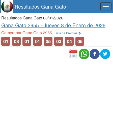
Resultados Gana Gato
Togg
navi
Resultados Gana Gato 08/01/2026
Gana Gato 2955 -
Jueves 8 de Enero de 2026
Comprobar Gana Gato 2955
Lista de Premios
01
03
01
01
05
03
04
05