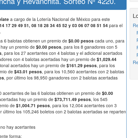
ancha y Revanchita. Sorteo Nº 4220.
Lo
late
a cargo de la Lotería Nacional de México para este
Re
14 17 29 49 51, 08 18 28 34 45 52 y 03 06 07 08 51 54
para el
.
Re
Re
las 6 balotas obtienen un premio de
$0.00 pesos
cada uno, para
os hay un premio de
$0.00 pesos
, para los 8 ganadores con 5
Re
s
, para los 27 acertantes con 4 balotas y el adicional acertados
Re
nadores con 4 balotas acertadas hay un premio de
$1,029.44
Re
icional acertados hay un premio de
$161.29 pesos
, para los
emio de
$43.01 pesos
, para los 10,560 acertantes con 2 balotas
os
, por último los 98,950 ganadores con 2 balotas acertadas
 0 acertantes de las 6 balotas obtienen un premio de
$0.00
 acertadas hay un premio de
$73,711.49 pesos
, los 545
remio de
$1,004.71 pesos
, para los 12,004 acertantes con 3
or último los 105,246 boletos con 2 balotas acertadas se reparten
 no hay acertantes
iente forma: