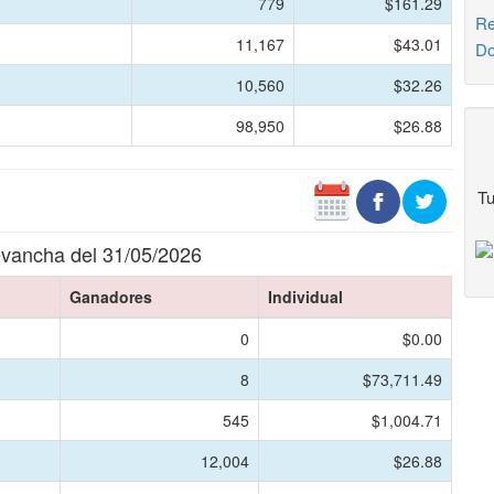
779
$161.29
Re
11,167
$43.01
Do
10,560
$32.26
98,950
$26.88
Tu
vancha del 31/05/2026
Ganadores
Individual
0
$0.00
8
$73,711.49
545
$1,004.71
12,004
$26.88