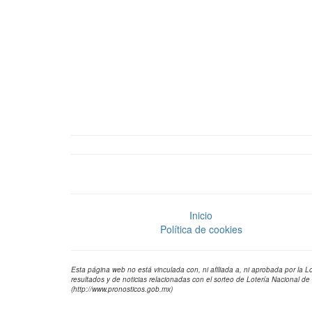
Inicio
Política de cookies
Esta página web no está vinculada con, ni afiliada a, ni aprobada por la L
resultados y de noticias relacionadas con el sorteo de Lotería Nacional de
(http://www.pronosticos.gob.mx)