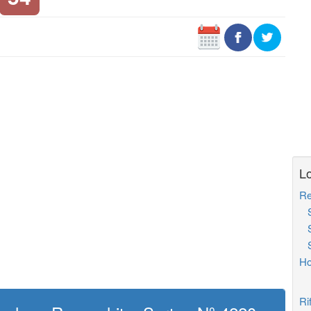
Lo
Re
So
So
So
Ho
Ri