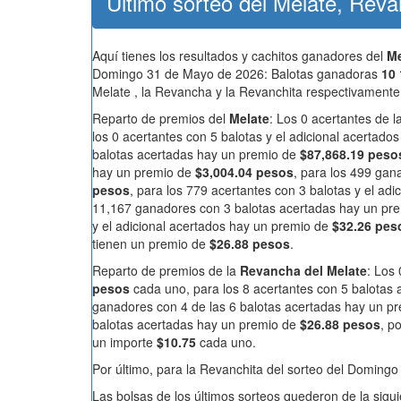
Último sorteo del Melate, Rev
Aquí tienes los resultados y cachitos ganadores del
Me
Domingo 31 de Mayo de 2026: Balotas ganadoras
10 
Melate , la Revancha y la Revanchita respectivamente
Reparto de premios del
Melate
: Los 0 acertantes de 
los 0 acertantes con 5 balotas y el adicional acertad
balotas acertadas hay un premio de
$87,868.19 peso
hay un premio de
$3,004.04 pesos
, para los 499 ga
pesos
, para los 779 acertantes con 3 balotas y el ad
11,167 ganadores con 3 balotas acertadas hay un pr
y el adicional acertados hay un premio de
$32.26 pes
tienen un premio de
$26.88 pesos
.
Reparto de premios de la
Revancha del Melate
: Los
pesos
cada uno, para los 8 acertantes con 5 balotas
ganadores con 4 de las 6 balotas acertadas hay un p
balotas acertadas hay un premio de
$26.88 pesos
, p
un importe
$10.75
cada uno.
Por último, para la Revanchita del sorteo del Domingo
Las bolsas de los últimos sorteos quederon de la sigu