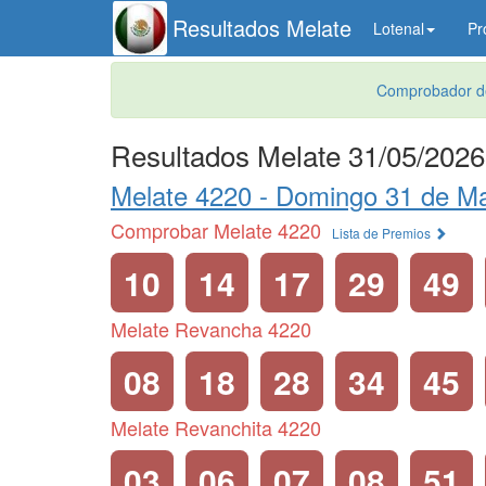
Resultados Melate
Lotenal
Pr
Comprobador de
Resultados Melate 31/05/2026
Melate 4220 -
Domingo 31 de M
Comprobar Melate 4220
Lista de Premios
10
14
17
29
49
Melate Revancha 4220
08
18
28
34
45
Melate Revanchita 4220
03
06
07
08
51