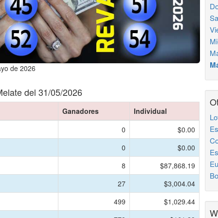
Do
Sa
Vi
Mi
Ma
Má
ayo de 2026
elate del 31/05/2026
Ot
Ganadores
Individual
Lo
Es
0
$0.00
Co
0
$0.00
Es
Eu
8
$87,868.19
Bo
27
$3,004.04
499
$1,029.44
W