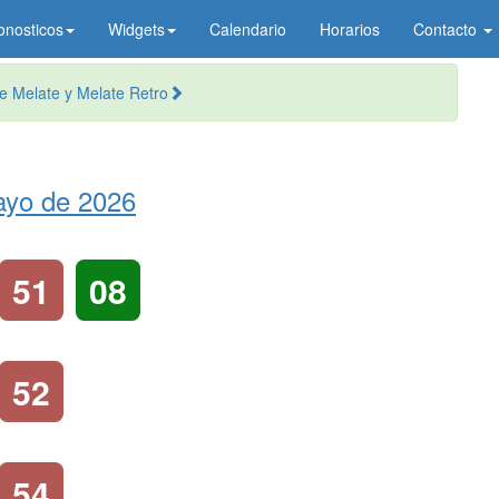
onosticos
Widgets
Calendario
Horarios
Contacto
 Melate y Melate Retro
ayo de 2026
51
08
52
54