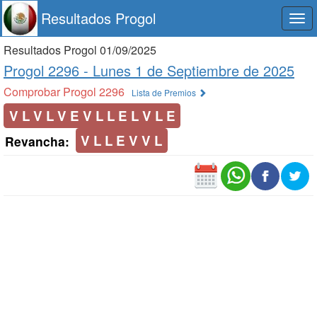
Resultados Progol
Togg
navi
Resultados Progol 01/09/2025
Progol 2296 -
Lunes 1 de Septiembre de 2025
Comprobar Progol 2296
Lista de Premios
V L V L V E V L L E L V L E
V L L E V V L
Revancha: