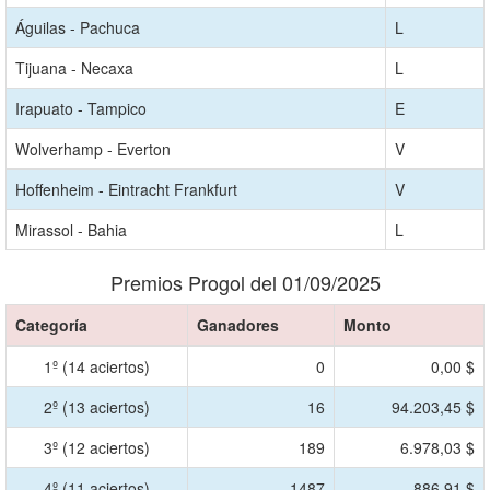
Águilas - Pachuca
L
Tijuana - Necaxa
L
Irapuato - Tampico
E
Wolverhamp - Everton
V
Hoffenheim - Eintracht Frankfurt
V
Mirassol - Bahia
L
Premios Progol del 01/09/2025
Categoría
Ganadores
Monto
1º (14 aciertos)
0
0,00 $
2º (13 aciertos)
16
94.203,45 $
3º (12 aciertos)
189
6.978,03 $
4º (11 aciertos)
1487
886,91 $