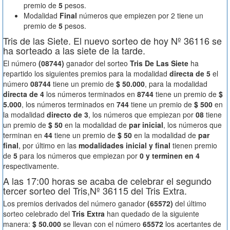
premio de
5
pesos.
Modalidad
Final
números que empiezen por 2 tiene un
premio de
5
pesos.
Tris de las Siete. El nuevo sorteo de hoy Nº 36116 se
ha sorteado a las siete de la tarde.
El número
(08744)
ganador del sorteo
Tris De Las Siete
ha
repartido los siguientes premios para la modalidad
directa de 5
el
número
08744
tiene un premio de
$ 50.000
, para la modalidad
directa de 4
los números terminados en
8744
tiene un premio de
$
5.000
, los números terminados en
744
tiene un premio de
$ 500
en
la modalidad
directo de 3
, los números que empiezan por
08
tiene
un premio de
$ 50
en la modalidad de
par inicial
, los números que
terminan en
44
tiene un premio de
$ 50
en la modalidad de
par
final
, por último en las
modalidades inicial y final
tienen premio
de
5
para los números que empiezan por
0 y terminen en 4
respectivamente.
A las 17:00 horas se acaba de celebrar el segundo
tercer sorteo del Tris,Nº 36115 del Tris Extra.
Los premios derivados del número ganador
(65572)
del último
sorteo celebrado del
Tris Extra
han quedado de la siguiente
manera:
$ 50.000
se llevan con el número
65572
los acertantes de