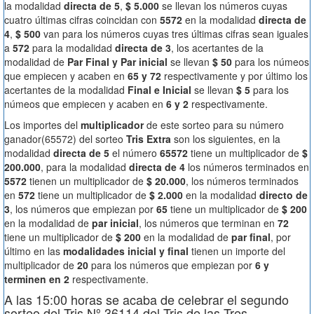
la modalidad
directa de 5
,
$ 5.000
se llevan los números cuyas
cuatro últimas cifras coincidan con
5572
en la modalidad
directa de
4
,
$ 500
van para los números cuyas tres últimas cifras sean iguales
a
572
para la modalidad
directa de 3
, los acertantes de la
modalidad de
Par Final y Par inicial
se llevan
$ 50
para los númeos
que empiecen y acaben en
65 y 72
respectivamente y por último los
acertantes de la modalidad
Final e Inicial
se llevan
$ 5
para los
númeos que empiecen y acaben en
6 y 2
respectivamente.
Los importes del
multiplicador
de este sorteo para su número
ganador(65572) del sorteo
Tris Extra
son los siguientes, en la
modalidad
directa de 5
el número
65572
tiene un multiplicador de
$
200.000
, para la modalidad
directa de 4
los números terminados en
5572
tienen un multiplicador de
$ 20.000
, los números terminados
en
572
tiene un multiplicador de
$ 2.000
en la modalidad
directo de
3
, los números que empiezan por
65
tiene un multiplicador de
$ 200
en la modalidad de
par inicial
, los números que terminan en
72
tiene un multiplicador de
$ 200
en la modalidad de
par final
, por
último en las
modalidades inicial y final
tienen un importe del
multiplicador de
20
para los números que empiezan por
6 y
terminen en 2
respectivamente.
A las 15:00 horas se acaba de celebrar el segundo
sorteo del Tris,Nº 36114 del Tris de las Tres.