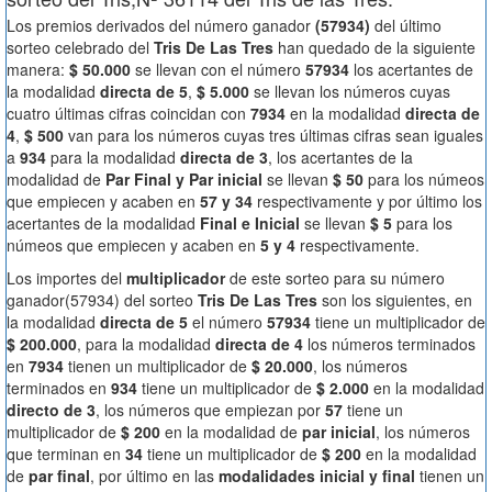
Los premios derivados del número ganador
(57934)
del último
sorteo celebrado del
Tris De Las Tres
han quedado de la siguiente
manera:
$ 50.000
se llevan con el número
57934
los acertantes de
la modalidad
directa de 5
,
$ 5.000
se llevan los números cuyas
cuatro últimas cifras coincidan con
7934
en la modalidad
directa de
4
,
$ 500
van para los números cuyas tres últimas cifras sean iguales
a
934
para la modalidad
directa de 3
, los acertantes de la
modalidad de
Par Final y Par inicial
se llevan
$ 50
para los númeos
que empiecen y acaben en
57 y 34
respectivamente y por último los
acertantes de la modalidad
Final e Inicial
se llevan
$ 5
para los
númeos que empiecen y acaben en
5 y 4
respectivamente.
Los importes del
multiplicador
de este sorteo para su número
ganador(57934) del sorteo
Tris De Las Tres
son los siguientes, en
la modalidad
directa de 5
el número
57934
tiene un multiplicador de
$ 200.000
, para la modalidad
directa de 4
los números terminados
en
7934
tienen un multiplicador de
$ 20.000
, los números
terminados en
934
tiene un multiplicador de
$ 2.000
en la modalidad
directo de 3
, los números que empiezan por
57
tiene un
multiplicador de
$ 200
en la modalidad de
par inicial
, los números
que terminan en
34
tiene un multiplicador de
$ 200
en la modalidad
de
par final
, por último en las
modalidades inicial y final
tienen un