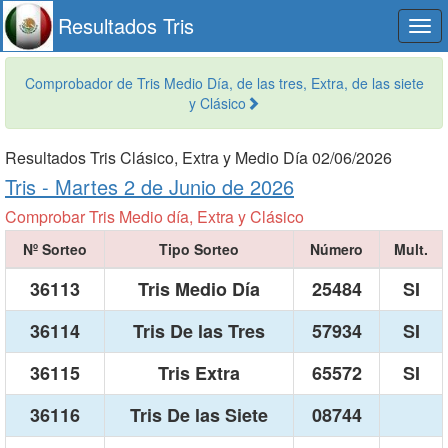
Resultados Tris
Togg
navi
Comprobador de Tris Medio Día, de las tres, Extra, de las siete
y Clásico
Resultados Tris Clásico, Extra y Medio Día 02/06/2026
Tris -
Martes 2 de Junio de 2026
Comprobar Tris Medio día, Extra y Clásico
Nº Sorteo
Tipo Sorteo
Número
Mult.
36113
Tris Medio Día
25484
SI
36114
Tris De las Tres
57934
SI
36115
Tris Extra
65572
SI
36116
Tris De las Siete
08744