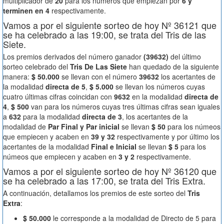
multiplicador de
20
para los números que empiezan por
6 y
terminen en 4
respectivamente.
Vamos a por el siguiente sorteo de hoy Nº 36121 que
se ha celebrado a las 19:00, se trata del Tris de las
Siete.
Los premios derivados del número ganador
(39632)
del último
sorteo celebrado del
Tris De Las Siete
han quedado de la siguiente
manera:
$ 50.000
se llevan con el número
39632
los acertantes de
la modalidad
directa de 5
,
$ 5.000
se llevan los números cuyas
cuatro últimas cifras coincidan con
9632
en la modalidad
directa de
4
,
$ 500
van para los números cuyas tres últimas cifras sean iguales
a
632
para la modalidad
directa de 3
, los acertantes de la
modalidad de
Par Final y Par inicial
se llevan
$ 50
para los númeos
que empiecen y acaben en
39 y 32
respectivamente y por último los
acertantes de la modalidad
Final e Inicial
se llevan
$ 5
para los
númeos que empiecen y acaben en
3 y 2
respectivamente.
Vamos a por el siguiente sorteo de hoy Nº 36120 que
se ha celebrado a las 17:00, se trata del Tris Extra.
A continuación, detallamos los premios de este sorteo del
Tris
Extra
:
$ 50.000
le corresponde a la modalidad de Directo de 5 para