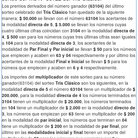
Los premios derivados del número ganador
(63104)
del último
sorteo celebrado del
Tris Clásico
han quedado de la siguiente
manera:
$ 50.000
se llevan con el número
63104
los acertantes de
la modalidad
directa de 5
,
$ 5.000
se llevan los números cuyas
cuatro últimas cifras coincidan con
3104
en la modalidad
directa de
4
,
$ 500
van para los números cuyas tres últimas cifras sean iguales
a
104
para la modalidad
directa de 3
, los acertantes de la
modalidad de
Par Final y Par inicial
se llevan
$ 50
para los númeos
que empiecen y acaben en
63 y 04
respectivamente y por último los
acertantes de la modalidad
Final e Inicial
se llevan
$ 5
para los
númeos que empiecen y acaben en
6 y 4
respectivamente.
Los importes del
multiplicador
de este sorteo para su número
ganador(63104) del sorteo
Tris Clásico
son los siguientes, en la
modalidad
directa de 5
el número
63104
tiene un multiplicador de
$
200.000
, para la modalidad
directa de 4
los números terminados en
3104
tienen un multiplicador de
$ 20.000
, los números terminados
en
104
tiene un multiplicador de
$ 2.000
en la modalidad
directo de
3
, los números que empiezan por
63
tiene un multiplicador de
$ 200
en la modalidad de
par inicial
, los números que terminan en
04
tiene un multiplicador de
$ 200
en la modalidad de
par final
, por
último en las
modalidades inicial y final
tienen un importe del