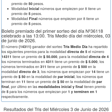
premio de
50
pesos.
Modalidad
Inicial
números que empiezen por 8 tiene un
premio de
5
pesos.
Modalidad
Final
números que empiezen por 8 tiene un
premio de
5
pesos.
Boleto premiado del primer sorteo del día Nº36118
celebrado a las 13:00. Tris Medio día del miércoles, 03
de junio de 2026.
El número
(14311)
ganador del sorteo
Tris Medio Día
ha repartido
los siguientes premios para la modalidad
directa de 5
el número
14311
tiene un premio de
$ 50.000
, para la modalidad
directa de 4
los números terminados en
4311
tiene un premio de
$ 5.000
, los
números terminados en
311
tiene un premio de
$ 500
en la
modalidad
directo de 3
, los números que empiezan por
14
tiene un
premio de
$ 50
en la modalidad de
par inicial
, los números que
terminan en
11
tiene un premio de
$ 50
en la modalidad de
par
final
, por último en las
modalidades inicial y final
tienen premio
de
5
para los números que empiezan por
1 y terminen en 1
respectivamente.
Resultados del Tris del Miércoles 3 de Junio de 2026