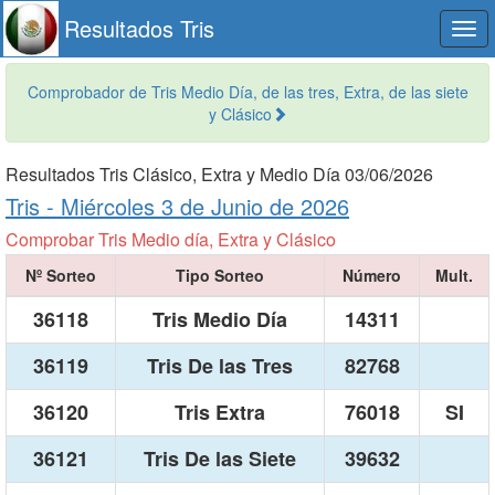
Resultados Tris
Togg
navi
Comprobador de Tris Medio Día, de las tres, Extra, de las siete
y Clásico
Resultados Tris Clásico, Extra y Medio Día 03/06/2026
Tris -
Miércoles 3 de Junio de 2026
Comprobar Tris Medio día, Extra y Clásico
Nº Sorteo
Tipo Sorteo
Número
Mult.
36118
Tris Medio Día
14311
36119
Tris De las Tres
82768
36120
Tris Extra
76018
SI
36121
Tris De las Siete
39632