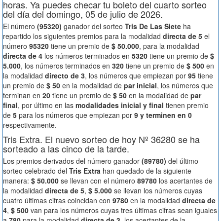
horas. Ya puedes checar tu boleto del cuarto sorteo
del día del domingo, 05 de julio de 2026.
El número
(95320)
ganador del sorteo
Tris De Las Siete
ha
repartido los siguientes premios para la modalidad
directa de 5
el
número
95320
tiene un premio de
$ 50.000
, para la modalidad
directa de 4
los números terminados en
5320
tiene un premio de
$
5.000
, los números terminados en
320
tiene un premio de
$ 500
en
la modalidad
directo de 3
, los números que empiezan por
95
tiene
un premio de
$ 50
en la modalidad de
par inicial
, los números que
terminan en
20
tiene un premio de
$ 50
en la modalidad de
par
final
, por último en las
modalidades inicial y final
tienen premio
de
5
para los números que empiezan por
9 y terminen en 0
respectivamente.
Tris Extra. El nuevo sorteo de hoy Nº 36280 se ha
sorteado a las cinco de la tarde.
Los premios derivados del número ganador
(89780)
del último
sorteo celebrado del
Tris Extra
han quedado de la siguiente
manera:
$ 50.000
se llevan con el número
89780
los acertantes de
la modalidad
directa de 5
,
$ 5.000
se llevan los números cuyas
cuatro últimas cifras coincidan con
9780
en la modalidad
directa de
4
,
$ 500
van para los números cuyas tres últimas cifras sean iguales
a
780
para la modalidad
directa de 3
, los acertantes de la