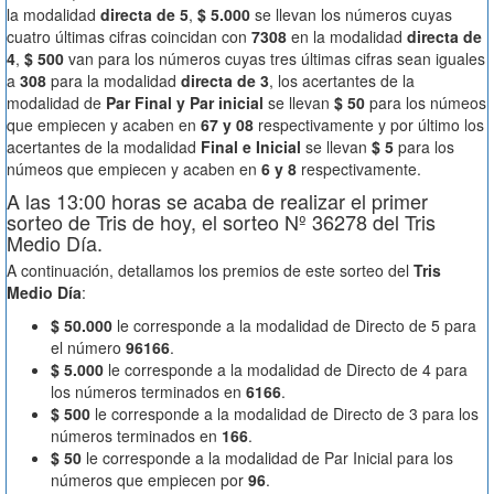
la modalidad
directa de 5
,
$ 5.000
se llevan los números cuyas
cuatro últimas cifras coincidan con
7308
en la modalidad
directa de
4
,
$ 500
van para los números cuyas tres últimas cifras sean iguales
a
308
para la modalidad
directa de 3
, los acertantes de la
modalidad de
Par Final y Par inicial
se llevan
$ 50
para los númeos
que empiecen y acaben en
67 y 08
respectivamente y por último los
acertantes de la modalidad
Final e Inicial
se llevan
$ 5
para los
númeos que empiecen y acaben en
6 y 8
respectivamente.
A las 13:00 horas se acaba de realizar el primer
sorteo de Tris de hoy, el sorteo Nº 36278 del Tris
Medio Día.
A continuación, detallamos los premios de este sorteo del
Tris
Medio Día
:
$ 50.000
le corresponde a la modalidad de Directo de 5 para
el número
96166
.
$ 5.000
le corresponde a la modalidad de Directo de 4 para
los números terminados en
6166
.
$ 500
le corresponde a la modalidad de Directo de 3 para los
números terminados en
166
.
$ 50
le corresponde a la modalidad de Par Inicial para los
números que empiecen por
96
.