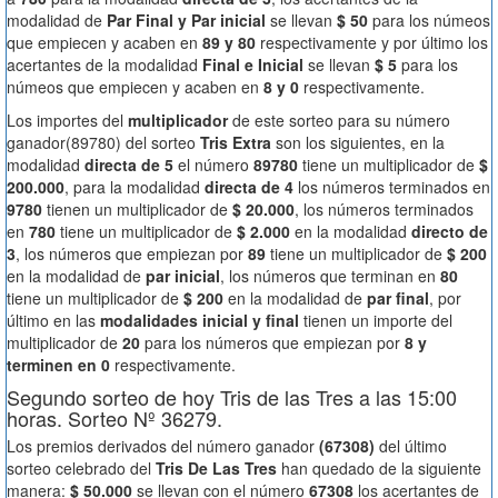
modalidad de
Par Final y Par inicial
se llevan
$ 50
para los númeos
que empiecen y acaben en
89 y 80
respectivamente y por último los
acertantes de la modalidad
Final e Inicial
se llevan
$ 5
para los
númeos que empiecen y acaben en
8 y 0
respectivamente.
Los importes del
multiplicador
de este sorteo para su número
ganador(89780) del sorteo
Tris Extra
son los siguientes, en la
modalidad
directa de 5
el número
89780
tiene un multiplicador de
$
200.000
, para la modalidad
directa de 4
los números terminados en
9780
tienen un multiplicador de
$ 20.000
, los números terminados
en
780
tiene un multiplicador de
$ 2.000
en la modalidad
directo de
3
, los números que empiezan por
89
tiene un multiplicador de
$ 200
en la modalidad de
par inicial
, los números que terminan en
80
tiene un multiplicador de
$ 200
en la modalidad de
par final
, por
último en las
modalidades inicial y final
tienen un importe del
multiplicador de
20
para los números que empiezan por
8 y
terminen en 0
respectivamente.
Segundo sorteo de hoy Tris de las Tres a las 15:00
horas. Sorteo Nº 36279.
Los premios derivados del número ganador
(67308)
del último
sorteo celebrado del
Tris De Las Tres
han quedado de la siguiente
manera:
$ 50.000
se llevan con el número
67308
los acertantes de