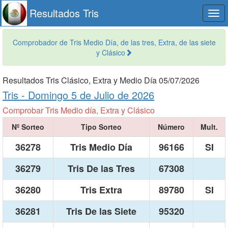
Resultados Tris
Togg
navi
Comprobador de Tris Medio Día, de las tres, Extra, de las siete
y Clásico
Resultados Tris Clásico, Extra y Medio Día 05/07/2026
Tris -
Domingo 5 de Julio de 2026
Comprobar Tris Medio día, Extra y Clásico
Nº Sorteo
Tipo Sorteo
Número
Mult.
36278
Tris Medio Día
96166
SI
36279
Tris De las Tres
67308
36280
Tris Extra
89780
SI
36281
Tris De las Siete
95320