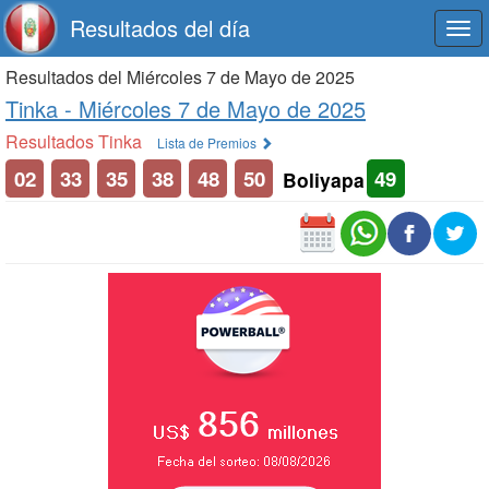
Resultados del día
Togg
navi
Resultados del Miércoles 7 de Mayo de 2025
Tinka -
Miércoles 7 de Mayo de 2025
Resultados Tinka
Lista de Premios
02
33
35
38
48
50
49
Boliyapa