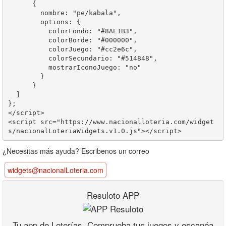
      {

        nombre: "pe/kabala",

        options: {

          colorFondo: "#8AE1B3",

          colorBorde: "#000000",

          colorJuego: "#cc2e6c",

          colorSecundario: "#514848",

          mostrarIconoJuego: "no"

        }       

      }

  ]

};

</script>

<script src="https://www.nacionalloteria.com/widget
¿Necesitas más ayuda? Escribenos un correo
widgets@nacionalLoteria.com
Resuloto APP
Tu app de Loterías. Comprueba tus juegos y escanéa