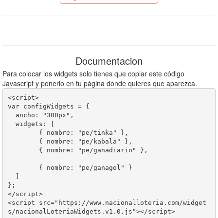
Documentacion
Para colocar los widgets solo tienes que copiar este código
Javascript y ponerlo en tu página donde quieres que aparezca.
<script>

var configWidgets = {

  ancho: "300px",		  

  widgets: [

	{ nombre: "pe/tinka" },

	{ nombre: "pe/kabala" },	

	{ nombre: "pe/ganadiario" },				
	{ nombre: "pe/ganagol" }		   

  ]

};		

</script>

<script src="https://www.nacionalloteria.com/widget