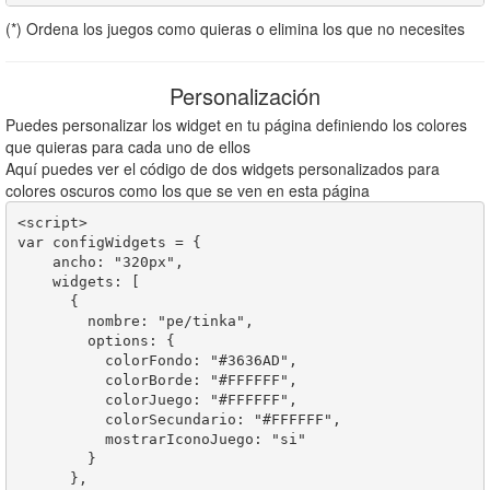
(*) Ordena los juegos como quieras o elimina los que no necesites
Personalización
Puedes personalizar los widget en tu página definiendo los colores
que quieras para cada uno de ellos
Aquí puedes ver el código de dos widgets personalizados para
colores oscuros como los que se ven en esta página
<script>

var configWidgets = {

    ancho: "320px",

    widgets: [  

      {

        nombre: "pe/tinka",

        options: {

          colorFondo: "#3636AD",

          colorBorde: "#FFFFFF",

          colorJuego: "#FFFFFF",

          colorSecundario: "#FFFFFF",

          mostrarIconoJuego: "si"

        }       

      },                
