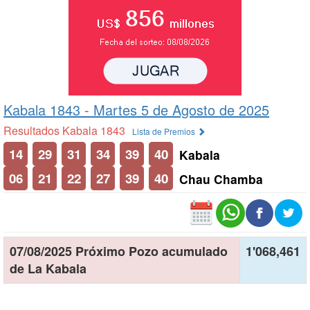
Kabala 1843 -
Martes 5 de Agosto de 2025
Resultados Kabala 1843
Lista de Premios
14
29
31
34
39
40
Kabala
06
21
22
27
39
40
Chau Chamba
07/08/2025 Próximo Pozo acumulado
1'068,461
de La Kabala