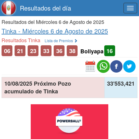
Resultados del día
Togg
navi
Resultados del Miércoles 6 de Agosto de 2025
Tinka -
Miércoles 6 de Agosto de 2025
Resultados Tinka
Lista de Premios
06
21
23
33
36
38
16
Boliyapa
10/08/2025 Próximo Pozo
33'553,421
acumulado de Tinka