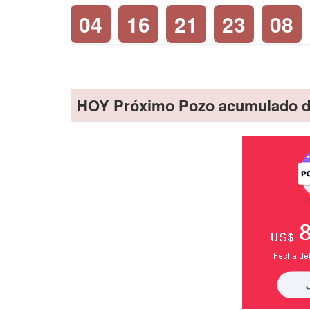
04
16
21
23
08
HOY Próximo Pozo acumulado d