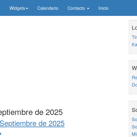
Widgets
Calendario
Contacto
Inicio
Lo
Ti
Ka
W
Re
Do
So
eptiembre de 2025
So
 Septiembre de 2025
So
Mi