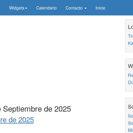
Widgets
Calendario
Contacto
Inicio
Lo
Ti
Ka
W
Re
Do
So
e Septiembre de 2025
So
re de 2025
So
Mi