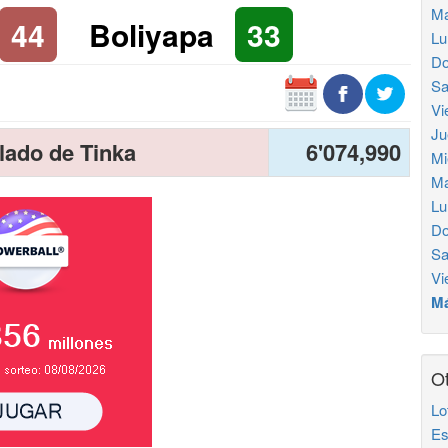
Ma
44
Boliyapa
33
Lu
Do
Sa
Vi
Ju
lado de Tinka
6'074,990
Mi
Ma
Lu
Do
Sa
Vi
Má
Ot
Lo
Es