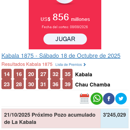
Kabala 1875 -
Sábado 18 de Octubre de 2025
Resultados Kabala 1875
Lista de Premios
14
16
20
27
32
35
Kabala
23
28
30
31
36
39
Chau Chamba
21/10/2025 Próximo Pozo acumulado
3'245,029
de La Kabala