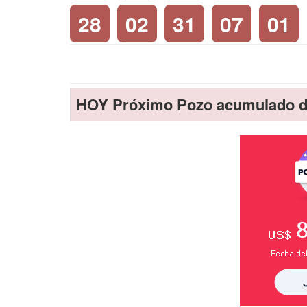
28
02
31
07
01
HOY Próximo Pozo acumulado d