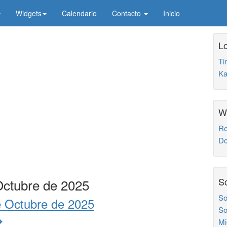
Widgets
Calendario
Contacto
Inicio
Lo
Ti
Ka
W
Re
Do
So
Octubre de 2025
So
e Octubre de 2025
So
Mi