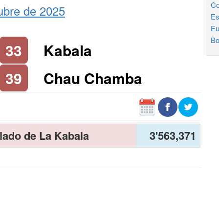
Co
ubre de 2025
Es
Eu
Bo
33
Kabala
39
Chau Chamba
lado de La Kabala
3'563,371