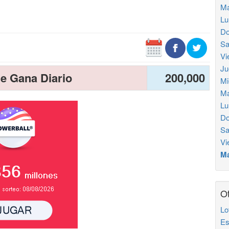
Ma
Lu
Do
Sa
Vi
Ju
e Gana Diario
200,000
Mi
Ma
Lu
Do
Sa
Vi
Má
Ot
Lo
Es