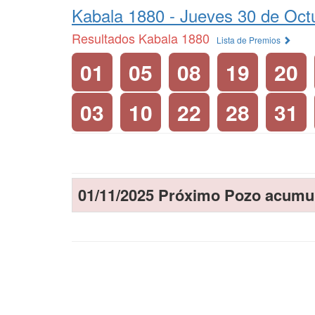
Kabala 1880 -
Jueves 30 de Oct
Resultados Kabala 1880
Lista de Premios
01
05
08
19
20
03
10
22
28
31
01/11/2025 Próximo Pozo acumu