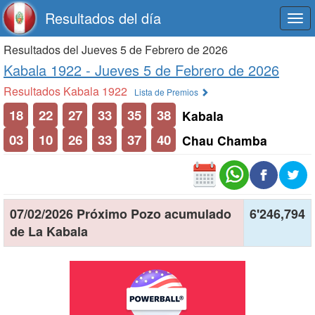
Resultados del día
Togg
navi
Resultados del Jueves 5 de Febrero de 2026
Kabala 1922 -
Jueves 5 de Febrero de 2026
Resultados Kabala 1922
Lista de Premios
18
22
27
33
35
38
Kabala
03
10
26
33
37
40
Chau Chamba
07/02/2026 Próximo Pozo acumulado
6'246,794
de La Kabala