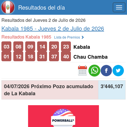
Resultados del día
Togg
navi
Resultados del Jueves 2 de Julio de 2026
Kabala 1985 -
Jueves 2 de Julio de 2026
Resultados Kabala 1985
Lista de Premios
03
08
09
14
20
23
Kabala
01
12
18
31
37
40
Chau Chamba
04/07/2026 Próximo Pozo acumulado
3'446,107
de La Kabala