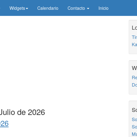
Widgets
Calendario
Contacto
Inicio
Lo
Ti
Ka
W
Re
Do
So
Julio de 2026
So
026
So
Ma