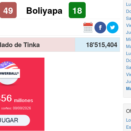
Lu
49
Boliyapa
18
Do
Sa
Vi
Ju
Mi
lado de Tinka
18'515,404
Ma
Lu
Do
Sa
Vi
Ju
Má
Ot
Lo
Es