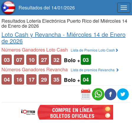
Resultados del 14/01/2026
Togg
navi
Resultados Lotería Electrónica Puerto Rico del Miércoles 14
de Enero de 2026
Loto Cash y Revancha -
Miércoles 14 de Enero
de 2026
Números Ganadores Loto Cash
Lista de Premios Loto Cash
03
07
10
27
32
03
Bolo +
Números Ganadores Revancha
Lista de premios Revancha
04
16
17
29
35
04
Bolo +