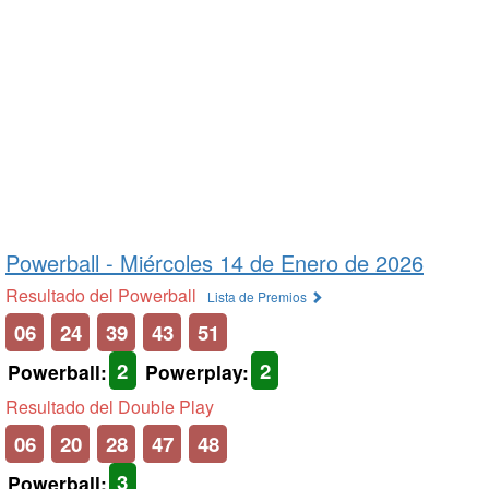
Powerball -
Miércoles 14 de Enero de 2026
Resultado del Powerball
Lista de Premios
06
24
39
43
51
2
2
Powerball:
Powerplay:
Resultado del Double Play
06
20
28
47
48
3
Powerball: