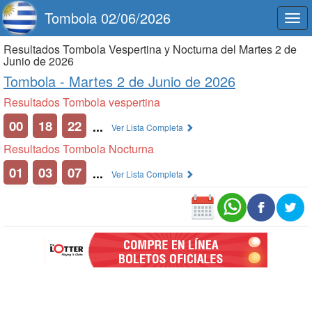
Tombola 02/06/2026
Togg
navi
Resultados Tombola Vespertina y Nocturna del Martes 2 de
Junio de 2026
Tombola -
Martes 2 de Junio de 2026
Resultados Tombola vespertina
00
18
22
...
Ver Lista Completa
Resultados Tombola Nocturna
01
03
07
...
Ver Lista Completa