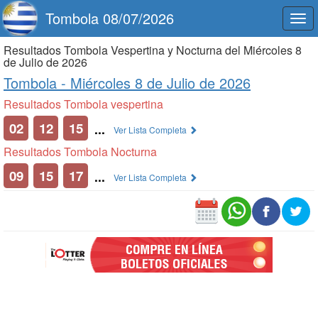
Tombola 08/07/2026
Togg
navi
Resultados Tombola Vespertina y Nocturna del Miércoles 8
de Julio de 2026
Tombola -
Miércoles 8 de Julio de 2026
Resultados Tombola vespertina
02
12
15
...
Ver Lista Completa
Resultados Tombola Nocturna
09
15
17
...
Ver Lista Completa