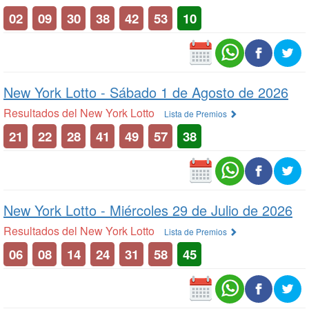
02
09
30
38
42
53
10
New York Lotto -
Sábado 1 de Agosto de 2026
Resultados del New York Lotto
Lista de Premios
21
22
28
41
49
57
38
New York Lotto -
Miércoles 29 de Julio de 2026
Resultados del New York Lotto
Lista de Premios
06
08
14
24
31
58
45