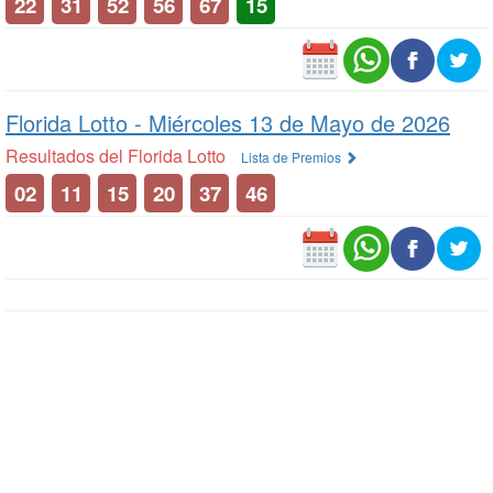
22
31
52
56
67
15
Florida Lotto -
Miércoles 13 de Mayo de 2026
Resultados del Florida Lotto
Lista de Premios
02
11
15
20
37
46