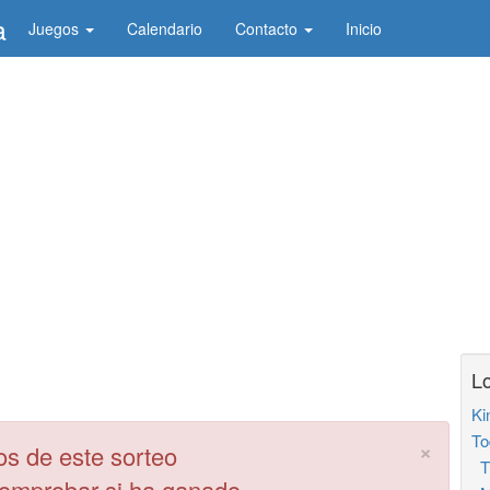
a
Juegos
Calendario
Contacto
Inicio
Lo
Ki
To
×
os de este sorteo
Tr
comprobar si ha ganado