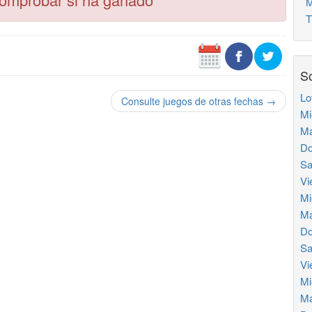
Mu
Tr
So
Lo
Consulte juegos de otras fechas →
Mi
Ma
Do
Sa
Vi
Mi
Ma
Do
Sa
Vi
Mi
Ma