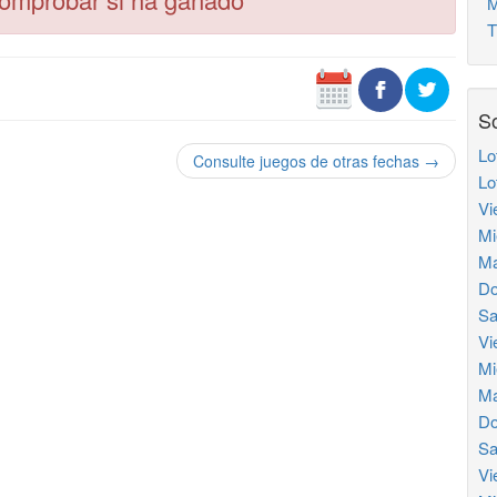
Mu
Tr
So
Lo
Consulte juegos de otras fechas →
Lo
Vi
Mi
Ma
Do
Sa
Vi
Mi
Ma
Do
Sa
Vi