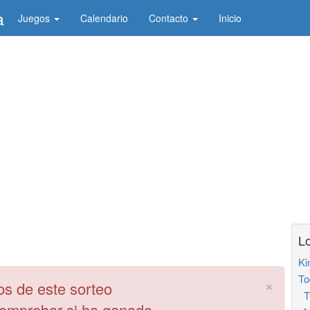
a
Juegos
Calendario
Contacto
Inicio
Lo
Ki
To
×
os de este sorteo
Tr
comprobar si ha ganado