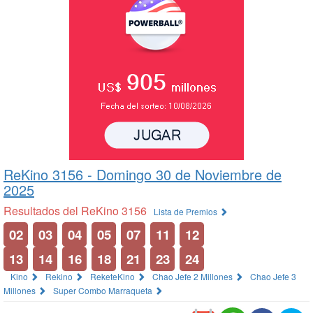
ReKino 3156 -
Domingo 30 de Noviembre de
2025
Resultados del ReKino 3156
Lista de Premios
02
03
04
05
07
11
12
13
14
16
18
21
23
24
Kino
Rekino
ReketeKino
Chao Jefe 2 Millones
Chao Jefe 3
Millones
Super Combo Marraqueta