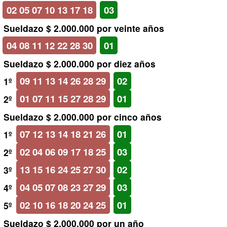
02 05 07 10 13 17 18
03
Sueldazo $ 2.000.000 por veinte años
04 08 11 12 22 28 30
01
Sueldazo $ 2.000.000 por diez años
09 11 13 14 26 28 29
02
1º
01 07 11 15 27 28 29
01
2º
Sueldazo $ 2.000.000 por cinco años
07 12 13 14 18 21 26
01
1º
02 04 06 09 17 18 25
03
2º
13 15 16 24 25 27 30
02
3º
04 05 07 08 23 27 29
03
4º
02 10 16 18 20 24 25
01
5º
Sueldazo $ 2.000.000 por un año