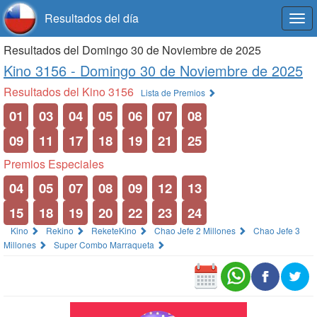
Resultados del día
Togg
navi
Resultados del Domingo 30 de Noviembre de 2025
Kino 3156 -
Domingo 30 de Noviembre de 2025
Resultados del Kino 3156
Lista de Premios
01
03
04
05
06
07
08
09
11
17
18
19
21
25
Premios Especiales
04
05
07
08
09
12
13
15
18
19
20
22
23
24
Kino
Rekino
ReketeKino
Chao Jefe 2 Millones
Chao Jefe 3
Millones
Super Combo Marraqueta