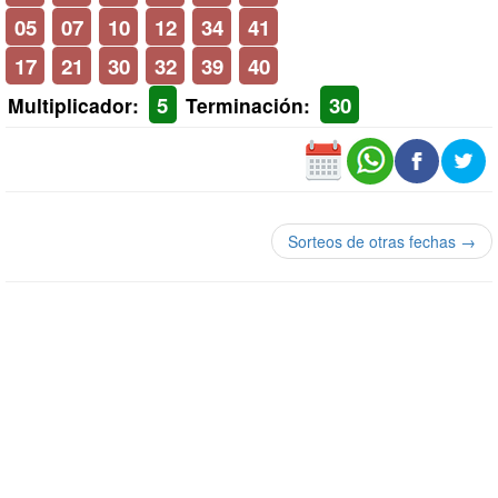
05
07
10
12
34
41
17
21
30
32
39
40
5
30
Multiplicador:
Terminación:
Sorteos de otras fechas →