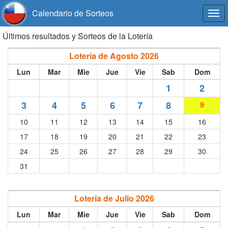
Calendario de Sorteos
Togg
navi
Últimos resultados y Sorteos de la Lotería
Lotería de Agosto 2026
Lun
Mar
Mie
Jue
Vie
Sab
Dom
1
2
3
4
5
6
7
8
9
10
11
12
13
14
15
16
17
18
19
20
21
22
23
24
25
26
27
28
29
30
31
Lotería de Julio 2026
Lun
Mar
Mie
Jue
Vie
Sab
Dom