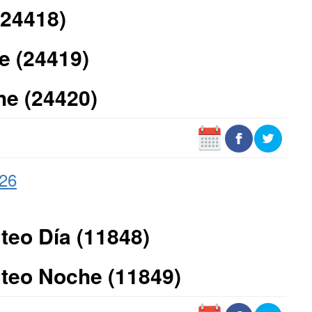
(24418)
e (24419)
he (24420)
026
teo Día (11848)
teo Noche (11849)