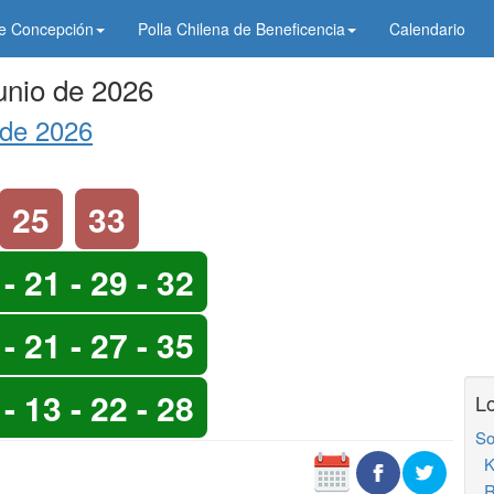
de Concepción
Polla Chilena de Beneficencia
Calendario
unio de 2026
 de 2026
25
33
 - 21 - 29 - 32
 - 21 - 27 - 35
 - 13 - 22 - 28
Lo
So
K
R