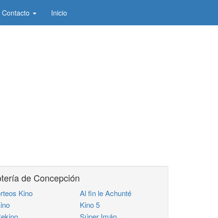
Contacto
Inicio
tería de Concepción
rteos Kino
Al fin le Achunté
ino
Kino 5
ekino
Súper Imán