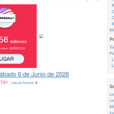
Re
Ch
Ch
S
Ma
Po
To
Po
L
Lo
ábado 6 de Junio de 2026
7741
Lista de Premios
So
Lo
Lo
Ma
Lu