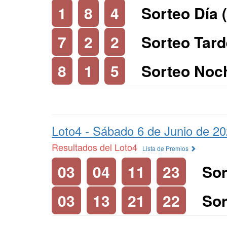
1
8
4
Sorteo Día 
7
2
2
Sorteo Tard
8
1
5
Sorteo Noc
Loto4 -
Sábado 6 de Junio de 2
Resultados del Loto4
Lista de Premios
03
04
11
23
Sor
03
13
21
22
Sor