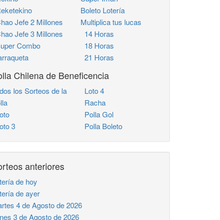
ketekino
Boleto Lotería
ao Jefe 2 Millones
Multiplica tus lucas
ao Jefe 3 Millones
14 Horas
uper Combo
18 Horas
rraqueta
21 Horas
lla Chilena de Beneficencia
dos los Sorteos de la
Loto 4
lla
Racha
oto
Polla Gol
to 3
Polla Boleto
rteos anteriores
tería de hoy
tería de ayer
rtes 4 de Agosto de 2026
nes 3 de Agosto de 2026