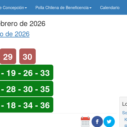
de Concepción
Polla Chilena de Beneficencia
Calendario
ebrero de 2026
ro de 2026
29
30
 - 19 - 26 - 33
 - 28 - 30 - 35
 - 18 - 34 - 36
Lo
So
K
R