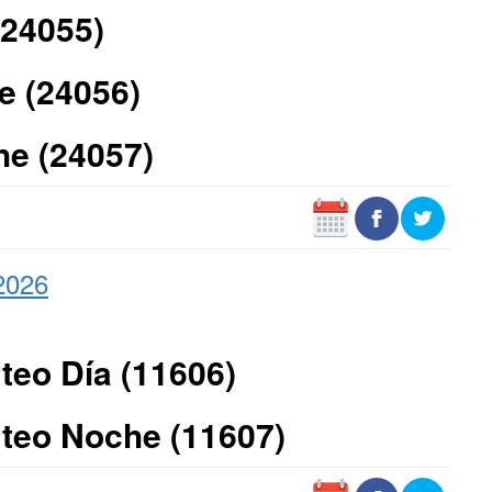
(24055)
e (24056)
he (24057)
2026
teo Día (11606)
teo Noche (11607)