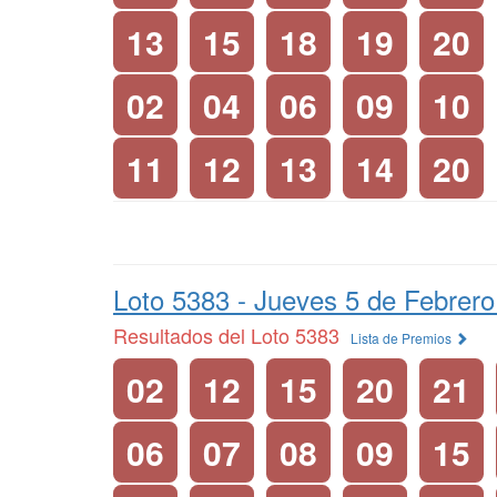
13
15
18
19
20
02
04
06
09
10
11
12
13
14
20
Loto 5383 -
Jueves 5 de Febrero
Resultados del Loto 5383
Lista de Premios
02
12
15
20
21
06
07
08
09
15