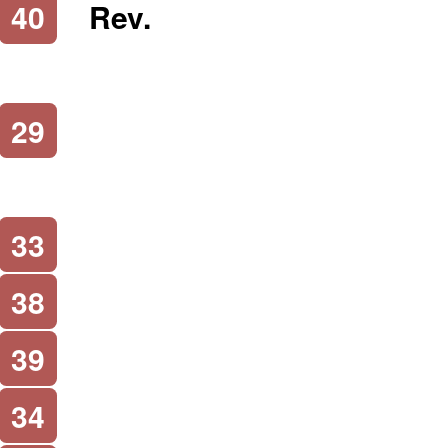
40
Rev.
29
33
38
39
34