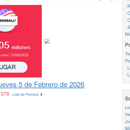
Re
Ch
Ch
S
Ma
Po
To
Po
L
Lo
ueves 5 de Febrero de 2026
7378
Lista de Premios
So
Lo
Vi
Ju
Mi