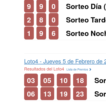
9
9
0
Sorteo Día 
2
8
0
Sorteo Tard
1
9
6
Sorteo Noc
Loto4 -
Jueves 5 de Febrero de 
Resultados del Loto4
Lista de Premios
03
05
10
18
Sor
06
13
19
23
Sor