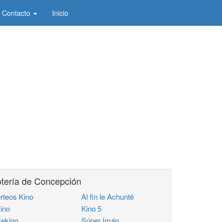
Contacto
Inicio
tería de Concepción
rteos Kino
Al fin le Achunté
ino
Kino 5
ekino
Súper Imán