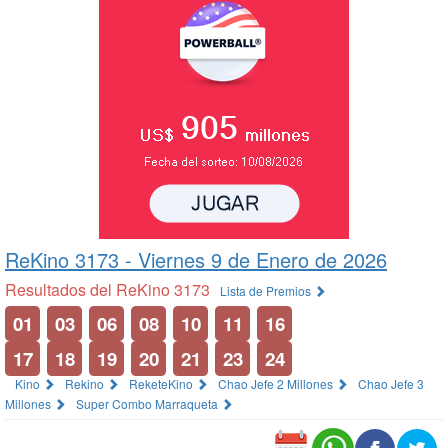
ReKino 3173 -
Viernes 9 de Enero de 2026
Resultados del ReKino 3173
Lista de Premios
01
03
06
08
10
11
16
17
18
19
20
21
23
24
Kino
Rekino
ReketeKino
Chao Jefe 2 Millones
Chao Jefe 3
Millones
Super Combo Marraqueta