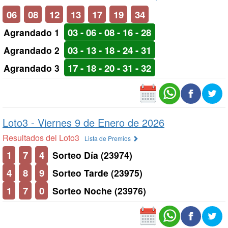
06
08
12
13
17
19
34
03 - 06 - 08 - 16 - 28
Agrandado 1
03 - 13 - 18 - 24 - 31
Agrandado 2
17 - 18 - 20 - 31 - 32
Agrandado 3
Loto3 -
Viernes 9 de Enero de 2026
Resultados del Loto3
Lista de Premios
1
7
4
Sorteo Día (23974)
4
8
9
Sorteo Tarde (23975)
1
7
0
Sorteo Noche (23976)