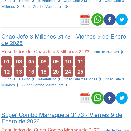
Kino
Rekino
ReketeKino
Chao Jefe 2 Millones
Chao Jefe 3
Millones
Super Combo Marraqueta
Chao Jefe 3 Millones 3173 -
Viernes 9 de Enero
de 2026
Resultados del Chao Jefe 3 Millones 3173
Lista de Premios
01
03
05
08
09
10
11
12
13
16
18
20
24
25
Kino
Rekino
ReketeKino
Chao Jefe 2 Millones
Chao Jefe 3
Millones
Super Combo Marraqueta
Super Combo Marraqueta 3173 -
Viernes 9 de
Enero de 2026
Resultados del Super Combo Marraqueta 3173
Lista de Premios