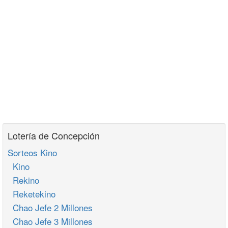
Lotería de Concepción
Sorteos Kino
Kino
Rekino
Reketekino
Chao Jefe 2 Millones
Chao Jefe 3 Millones