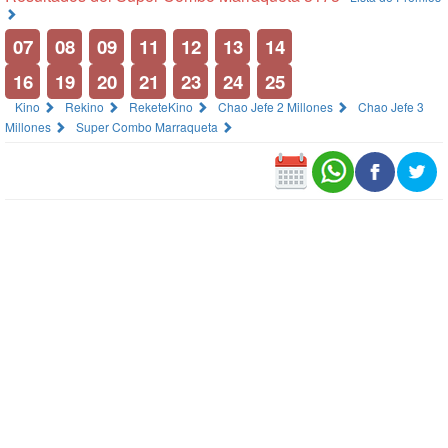
07
08
09
11
12
13
14
16
19
20
21
23
24
25
Kino
Rekino
ReketeKino
Chao Jefe 2 Millones
Chao Jefe 3
Millones
Super Combo Marraqueta