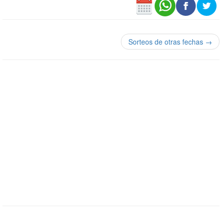
Sorteos de otras fechas →