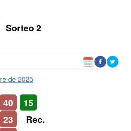
Sorteo 2
re de 2025
40
15
23
Rec.