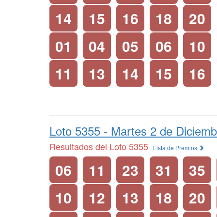
14
15
16
18
20
01
04
05
06
10
11
13
14
15
16
Loto 5355 -
Martes 2 de Diciemb
Resultados del Loto 5355
Lista de Premios
06
11
23
31
35
10
12
13
18
20