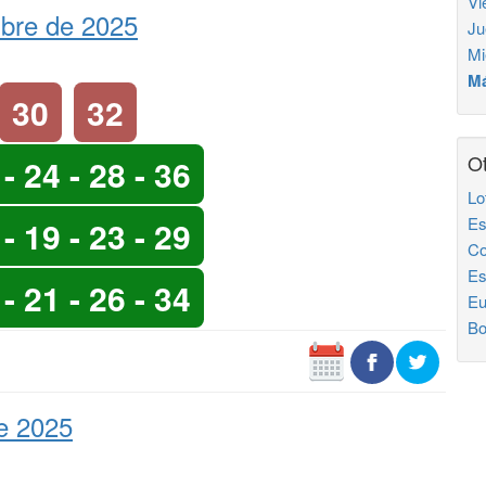
Vi
mbre de 2025
Ju
Mi
Má
30
32
Ot
 - 24 - 28 - 36
Lo
Es
 - 19 - 23 - 29
Co
Es
 - 21 - 26 - 34
Eu
Bo
e 2025