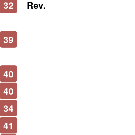
32
Rev.
39
40
40
34
41