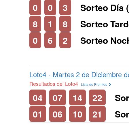
0
0
3
Sorteo Día 
8
1
8
Sorteo Tard
0
6
2
Sorteo Noc
Loto4 -
Martes 2 de Diciembre d
Resultados del Loto4
Lista de Premios
04
07
14
22
Sor
01
06
10
21
Sor