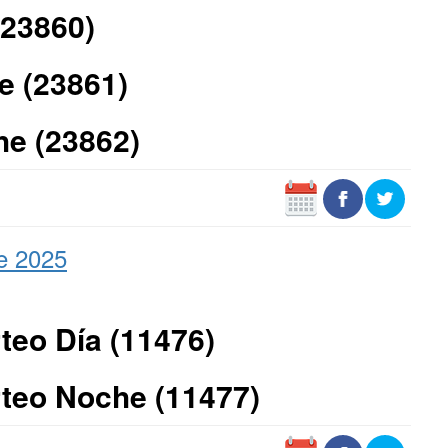
(23860)
e (23861)
he (23862)
e 2025
teo Día (11476)
teo Noche (11477)