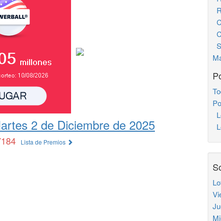
Re
Ch
Ch
S
Ma
Po
To
Po
L
artes 2 de Diciembre de 2025
Lo
7184
Lista de Premios
So
Lo
Vi
Ju
Mi