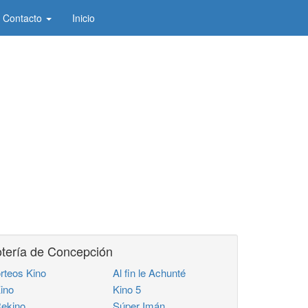
Contacto
Inicio
tería de Concepción
rteos Kino
Al fin le Achunté
ino
Kino 5
ekino
Súper Imán