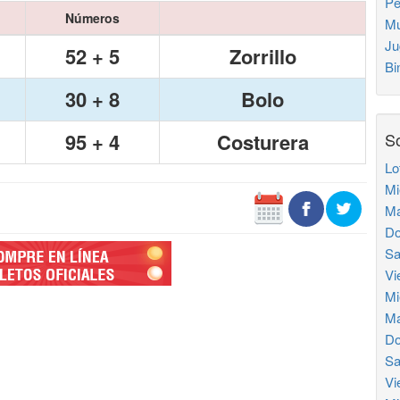
Pe
Números
Mu
Ju
52 + 5
Zorrillo
Bi
30 + 8
Bolo
95 + 4
Costurera
So
Lo
Mi
Ma
Do
Sa
Vi
Mi
Ma
Do
Sa
Vi