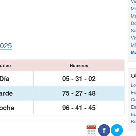
Vi
Mi
Ma
Do
Sa
Vi
2025
Mi
Má
orteo
Números
Ot
Día
05 - 31 - 02
Lo
arde
75 - 27 - 48
Es
Co
oche
96 - 41 - 45
Es
Eu
Bo