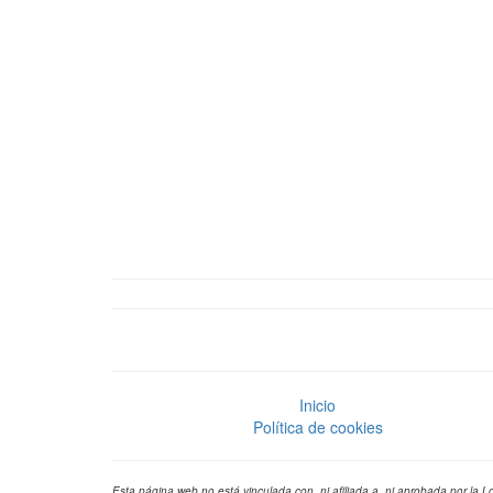
Inicio
Política de cookies
Esta página web no está vinculada con, ni afiliada a, ni aprobada por la