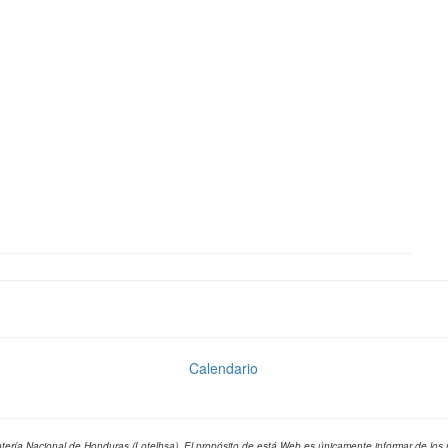
Calendario
 Lotería Nacional de Honduras (Lotelhsa). El propósito de está Web es únicamente informar de lo