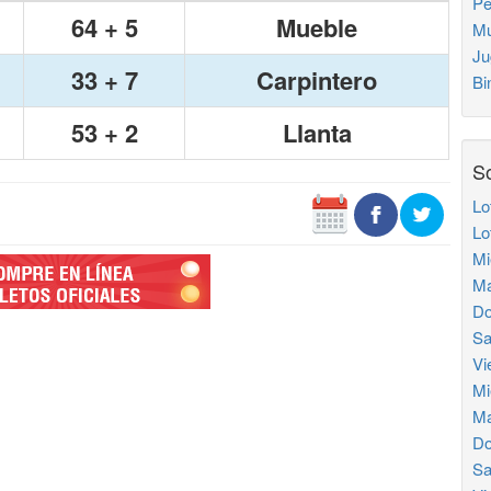
Pe
64 + 5
Mueble
Mu
Ju
33 + 7
Carpintero
Bi
53 + 2
Llanta
So
Lo
Lo
Mi
Ma
Do
Sa
Vi
Mi
Ma
Do
Sa