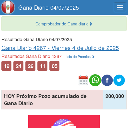
Gana Diario 04/07/2025
Togg
navi
Comprobador de Gana diario
Resultado Gana Diario 04/07/2025
Gana Diario 4267 -
Viernes 4 de Julio de 2025
Resultados Gana Diario 4267
Lista de Premios
19
24
26
11
05
HOY Próximo Pozo acumulado de
200,000
Gana Diario