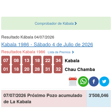
Comprobador de Kábala
Resultado Kábala 04/07/2026
Kabala 1986 -
Sábado 4 de Julio de 2026
Resultados Kabala 1986
Lista de Premios
07
08
13
18
22
34
Kabala
01
18
20
28
31
32
Chau Chamba
07/07/2026 Próximo Pozo acumulado
3'508,046
de La Kabala