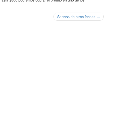
 hasta $800 podremos cobrar el premio en uno de los
Sorteos de otras fechas →