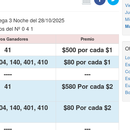
Vi
Ju
Mi
ega 3 Noche del 28/10/2025
Má
s del Nº 0 4 1
os Ganadores
Premio
Ot
41
$500 por cada $1
Lo
04, 140, 401, 410
$80 por cada $1
Es
Co
----
---
Es
41
$580 Por cada $2
Eu
Bo
04, 140, 401, 410
$80 Por cada $2
----
---