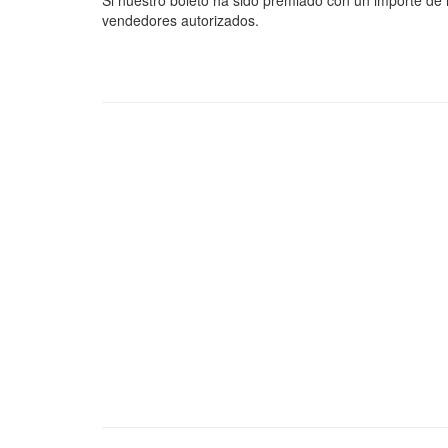
Si nuestro boleto ha sido premiado con un importe de
vendedores autorizados.