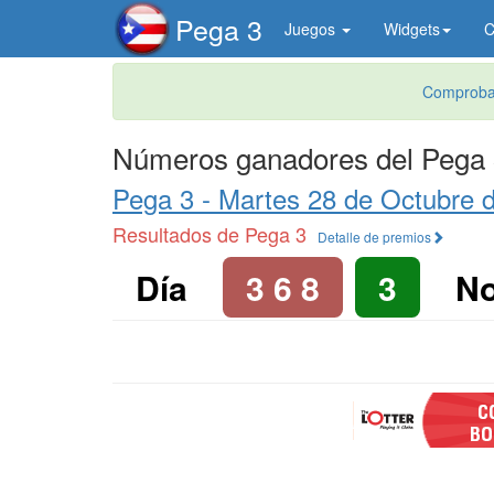
Pega 3
Juegos
Widgets
C
Comprobad
Números ganadores del Pega 
Pega 3 -
Martes 28 de Octubre 
Resultados de Pega 3
Detalle de premios
Día
3 6 8
3
N