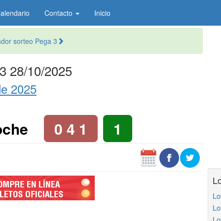
alendario
Contacto
Inicio
or sorteo Pega 3
3 28/10/2025
de 2025
oche
0 4 1
1
Lo
Lo
Lo
Lo