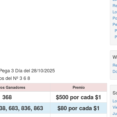
Re
Lo
Po
Pe
Pe
Pe
W
Re
Pega 3 Día del 28/10/2025
Do
s del Nº 3 6 8
os Ganadores
Premio
So
368
$500 por cada $1
Lo
38, 683, 836, 863
$80 por cada $1
Vi
Ju