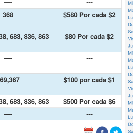
----
---
Mi
Ma
368
$580 Por cada $2
Lu
Do
Sa
38, 683, 836, 863
$80 Por cada $2
Vi
Ju
Mi
----
---
Ma
Lu
Do
69,367
$100 por cada $1
Sa
Vi
Ju
38, 683, 836, 863
$500 Por cada $6
Mi
Ma
----
---
Lu
Do
Sa