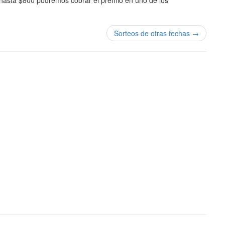
 hasta $800 podremos cobrar el premio en uno de los
Sorteos de otras fechas →