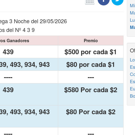
Mi
Ma
Lu
ega 3 Noche del 29/05/2026
Má
s del Nº 4 3 9
os Ganadores
Premio
Ot
439
$500 por cada $1
Lo
39, 493, 934, 943
$80 por cada $1
Es
Co
----
---
Es
439
$580 Por cada $2
Eu
Bo
39, 493, 934, 943
$80 Por cada $2
----
---