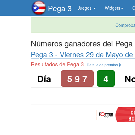
Pega 3
Juegos
Widgets
C
Comprobad
Números ganadores del Pega 
Pega 3 -
Viernes 29 de Mayo de
Resultados de Pega 3
Detalle de premios
Día
5 9 7
4
N