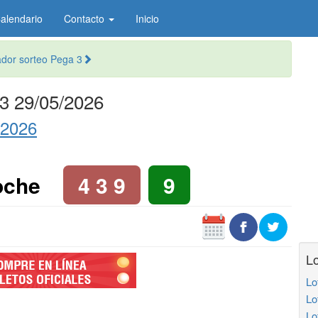
alendario
Contacto
Inicio
or sorteo Pega 3
3 29/05/2026
 2026
oche
4 3 9
9
Lo
Lo
Lo
Lo