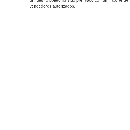
Si nuestro boleto ha sido premiado con un importe de
vendedores autorizados.