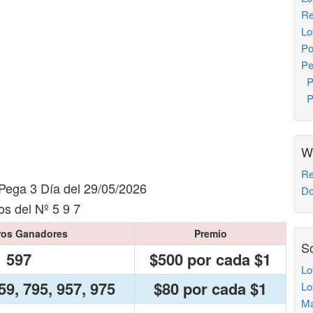
Re
Lo
Po
Pe
Pe
Pe
W
Re
Pega 3 Día del 29/05/2026
Do
s del Nº 5 9 7
os Ganadores
Premio
So
597
$500 por cada $1
Lo
59, 795, 957, 975
$80 por cada $1
Lo
Ma