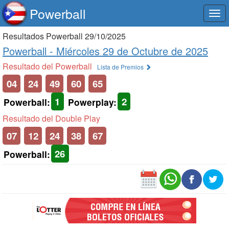
Powerball
Togg
navi
Resultados Powerball 29/10/2025
Powerball -
Miércoles 29 de Octubre de 2025
Resultado del Powerball
Lista de Premios
04
24
49
60
65
1
2
Powerball:
Powerplay:
Resultado del Double Play
07
12
24
38
67
26
Powerball: