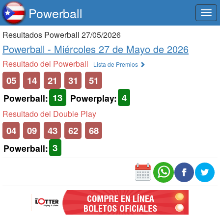
Powerball
Togg
navi
Resultados Powerball 27/05/2026
Powerball -
Miércoles 27 de Mayo de 2026
Resultado del Powerball
Lista de Premios
05
14
21
31
51
13
4
Powerball:
Powerplay:
Resultado del Double Play
04
09
43
62
68
3
Powerball: