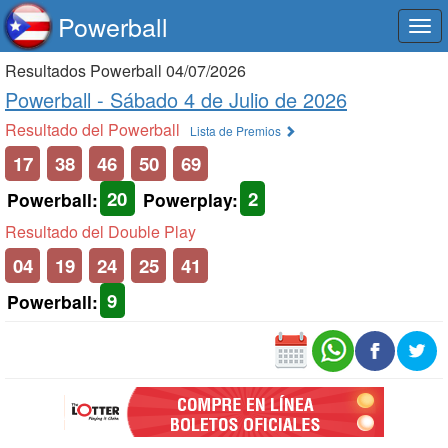
Powerball
Togg
navi
Resultados Powerball 04/07/2026
Powerball -
Sábado 4 de Julio de 2026
Resultado del Powerball
Lista de Premios
17
38
46
50
69
20
2
Powerball:
Powerplay:
Resultado del Double Play
04
19
24
25
41
9
Powerball: