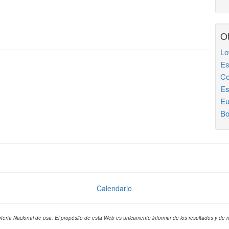
Ot
Lo
Es
Co
Es
Eu
Bo
Calendario
otería Nacional de usa. El propósito de está Web es únicamente informar de los resultados y de n