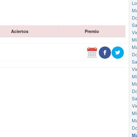
Lo
Ma
Do
Sa
Aciertos
Premio
Vi
Mi
Ma
Do
Sa
Vi
Mi
Ma
Do
Sa
Vi
Mi
Ma
Do
Má