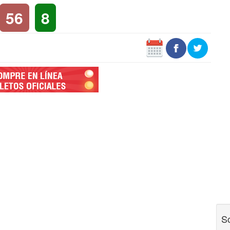
56
8
So