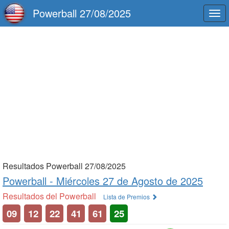
Powerball 27/08/2025
Togg
navi
Resultados Powerball 27/08/2025
Powerball -
Miércoles 27 de Agosto de 2025
Resultados del Powerball
Lista de Premios
09
12
22
41
61
25