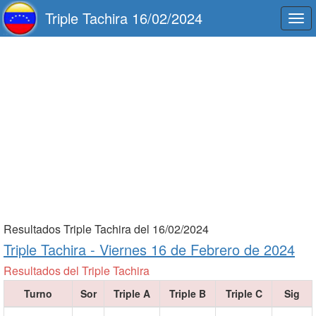
Triple Tachira 16/02/2024
Togg
navi
Resultados Triple Tachira del 16/02/2024
Triple Tachira -
Viernes 16 de Febrero de 2024
Resultados del Triple Tachira
Turno
Sor
Triple A
Triple B
Triple C
Sig