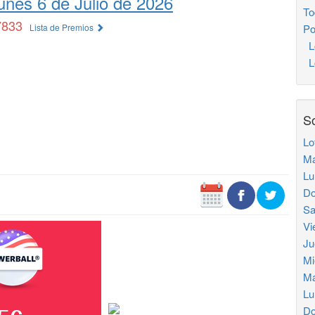
unes 6 de Julio de 2026
To
7833
Lista de Premios
Po
L
Lo
So
Lo
Ma
Lu
Do
Sa
Vi
Ju
Mi
Ma
Lu
Do