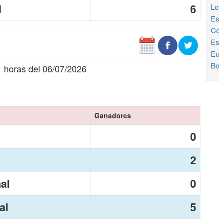
N
6
Lo
Es
Co
Es
Eu
Bo
1 horas del 06/07/2026
Ganadores
0
2
nal
0
al
5