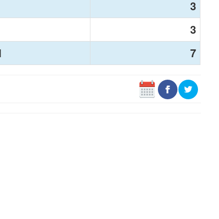
3
3
N
7