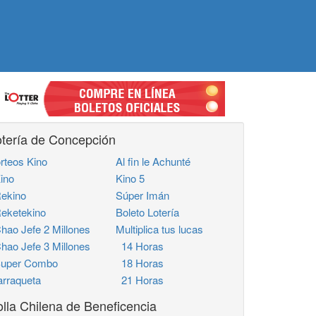
tería de Concepción
rteos Kino
Al fin le Achunté
ino
Kino 5
ekino
Súper Imán
ketekino
Boleto Lotería
ao Jefe 2 Millones
Multiplica tus lucas
ao Jefe 3 Millones
14 Horas
uper Combo
18 Horas
rraqueta
21 Horas
lla Chilena de Beneficencia