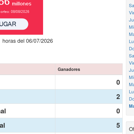
Sa
Vi
Ju
Mi
Ma
1 horas del 06/07/2026
Lu
Do
Sa
Vi
Ganadores
Ju
Mi
0
Ma
Lu
2
Do
Má
nal
0
al
5
Ot