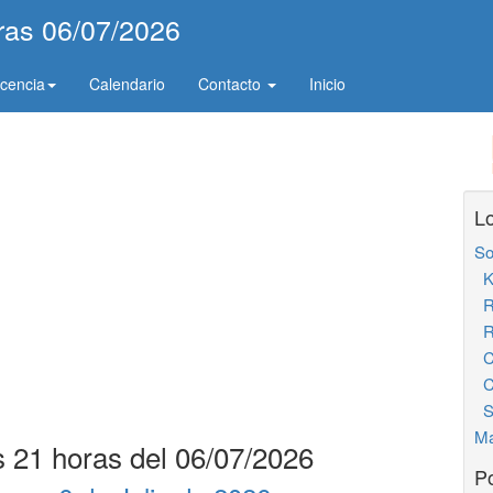
oras 06/07/2026
icencia
Calendario
Contacto
Inicio
Lo
So
K
R
Re
Ch
Ch
S
Ma
s 21 horas del 06/07/2026
Po