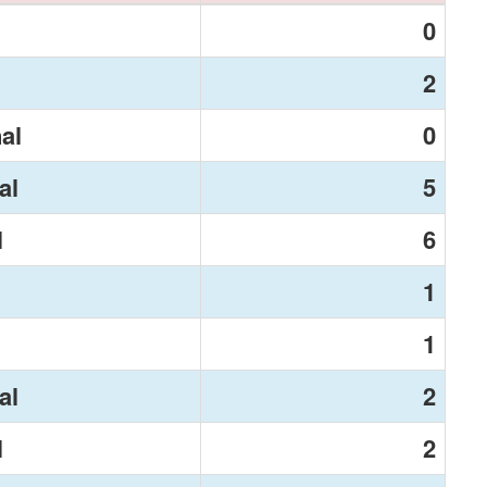
0
2
nal
0
al
5
N
6
1
1
al
2
N
2