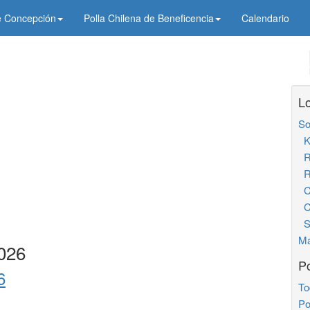
e Concepción
Polla Chilena de Beneficencia
Calendario
Lo
So
K
R
Re
Ch
Ch
S
Ma
026
Po
6
To
Po