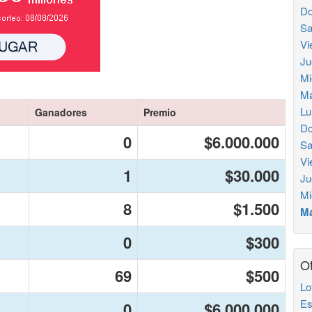
Do
Sa
Vi
Ju
Mi
Ma
Lu
Ganadores
Premio
Do
0
$6.000.000
Sa
Vi
1
$30.000
Ju
Mi
8
$1.500
Má
0
$300
Ot
69
$500
Lo
Es
0
$6.000.000