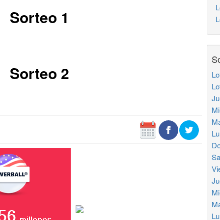
L
Sorteo 1
Lo
So
Sorteo 2
Lo
Lo
Ju
Mi
Ma
Lu
Do
Sa
Vi
Ju
Mi
Ma
Lu