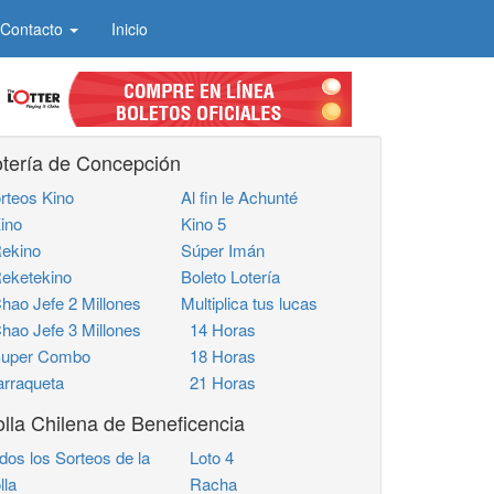
Contacto
Inicio
tería de Concepción
rteos Kino
Al fin le Achunté
ino
Kino 5
ekino
Súper Imán
ketekino
Boleto Lotería
ao Jefe 2 Millones
Multiplica tus lucas
ao Jefe 3 Millones
14 Horas
uper Combo
18 Horas
rraqueta
21 Horas
lla Chilena de Beneficencia
dos los Sorteos de la
Loto 4
lla
Racha