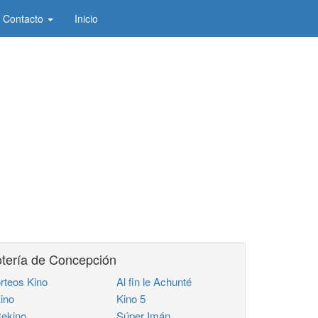
Contacto
Inicio
tería de Concepción
rteos Kino
Al fin le Achunté
ino
Kino 5
ekino
Súper Imán