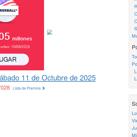
Re
Ch
Ch
S
Ma
Po
To
Po
L
ábado 11 de Octubre de 2025
Lo
7028
Lista de Premios
So
Lo
Vi
Ju
Mi