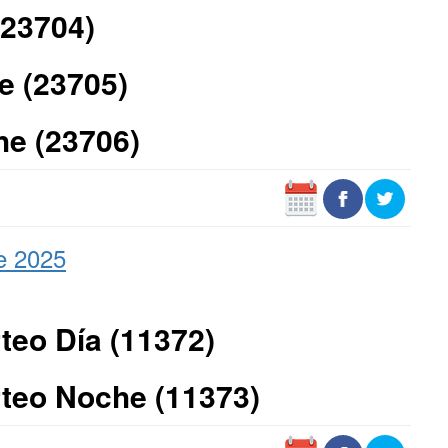
(23704)
e (23705)
he (23706)
e 2025
teo Día (11372)
teo Noche (11373)