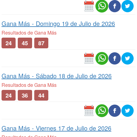
Gana Más -
Domingo 19 de Julio de 2026
Resultados de Gana Más
24
45
87
Gana Más -
Sábado 18 de Julio de 2026
Resultados de Gana Más
24
36
44
Gana Más -
Viernes 17 de Julio de 2026