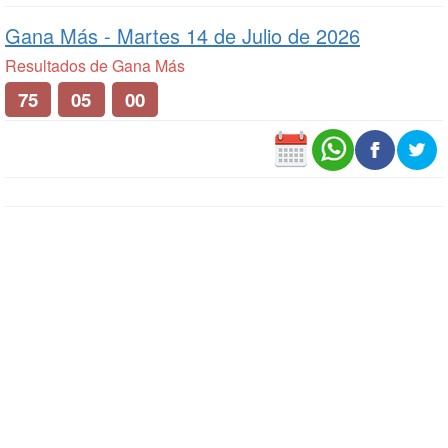
Gana Más -
Martes 14 de Julio de 2026
Resultados de Gana Más
75
05
00