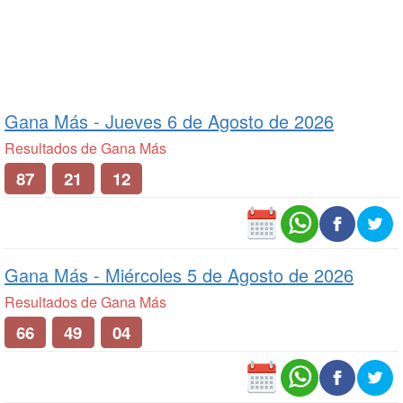
Gana Más -
Jueves 6 de Agosto de 2026
Resultados de Gana Más
87
21
12
Gana Más -
Miércoles 5 de Agosto de 2026
Resultados de Gana Más
66
49
04