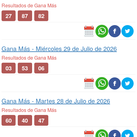
Resultados de Gana Más
27
87
82
Gana Más -
Miércoles 29 de Julio de 2026
Resultados de Gana Más
03
53
06
Gana Más -
Martes 28 de Julio de 2026
Resultados de Gana Más
60
40
47