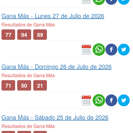
Gana Más -
Lunes 27 de Julio de 2026
Resultados de Gana Más
77
94
89
Gana Más -
Domingo 26 de Julio de 2026
Resultados de Gana Más
71
50
21
Gana Más -
Sábado 25 de Julio de 2026
Resultados de Gana Más