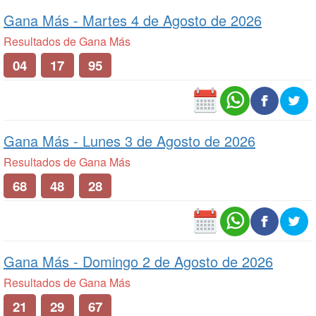
Gana Más -
Martes 4 de Agosto de 2026
Resultados de Gana Más
04
17
95
Gana Más -
Lunes 3 de Agosto de 2026
Resultados de Gana Más
68
48
28
Gana Más -
Domingo 2 de Agosto de 2026
Resultados de Gana Más
21
29
67